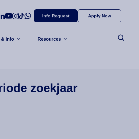
Info Request
Apply Now
 & Info
Resources
riode zoekjaar