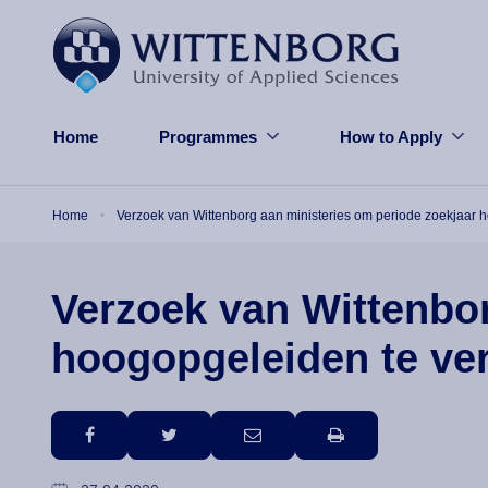
Skip to main content
Home
Programmes
How to Apply
Breadcrumb
Home
Verzoek van Wittenborg aan ministeries om periode zoekjaar 
Verzoek van Wittenbor
hoogopgeleiden te ve
facebook
twitter
email
print