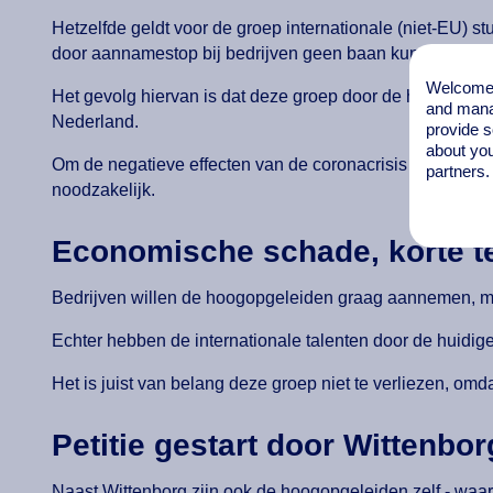
Hetzelfde geldt voor de groep internationale (niet-EU) st
door aannamestop bij bedrijven geen baan kunnen vind
Welcome t
Het gevolg hiervan is dat deze groep door de huidige om
and mana
Nederland.
provide s
about you
Om de negatieve effecten van de coronacrisis voor deze
partners.
noodzakelijk.
Economische schade, korte ter
Bedrijven willen de hoogopgeleiden graag aannemen, maar
Echter hebben de internationale talenten door de huidige
Het is juist van belang deze groep niet te verliezen, om
Petitie gestart door Wittenbo
Naast Wittenborg zijn ook de hoogopgeleiden zelf - waa