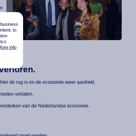
en
l business
tent, to
tion
tics
ore info
verloren.
hter de rug is en de economie weer aantrekt.
moeten verlaten.
en versterken van de Nederlandse economie.
itgebreid moet worden.